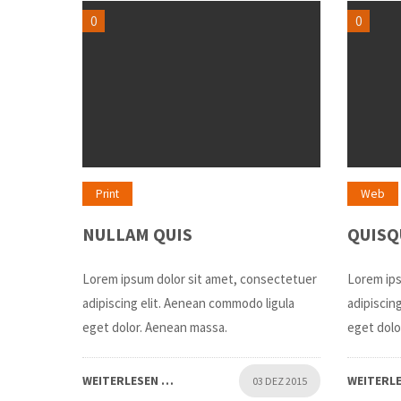
0
0
Print
Web
NULLAM QUIS
QUISQ
Lorem ipsum dolor sit amet, consectetuer
Lorem ips
adipiscing elit. Aenean commodo ligula
adipiscin
eget dolor. Aenean massa.
eget dolo
WEITERLESEN …
WEITERL
03 DEZ 2015