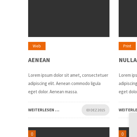
Web
Print
AENEAN
NULLA
Lorem ipsum dolor sit amet, consectetuer
Lorem ips
adipiscing elit. Aenean commodo ligula
adipiscin
eget dolor. Aenean massa.
eget dolo
WEITERLESEN …
WEITERL
03 DEZ 2015
0
0