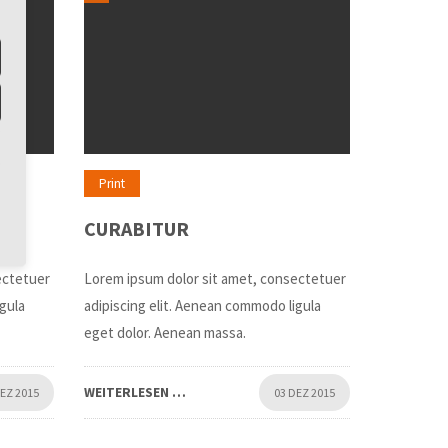
Print
CURABITUR
ectetuer
Lorem ipsum dolor sit amet, consectetuer
igula
adipiscing elit. Aenean commodo ligula
eget dolor. Aenean massa.
WEITERLESEN …
DEZ 2015
03 DEZ 2015