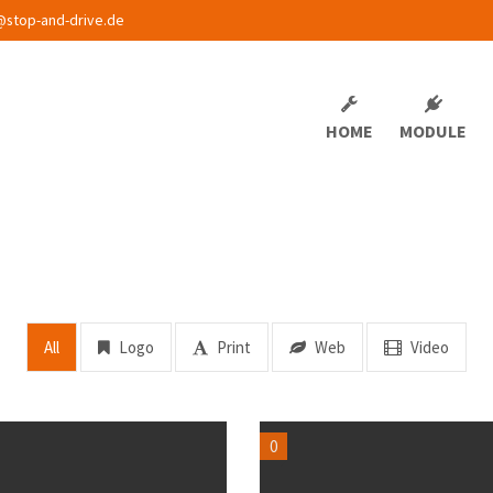
@stop-and-drive.de
HOME
MODULE
All
Logo
Print
Web
Video
0