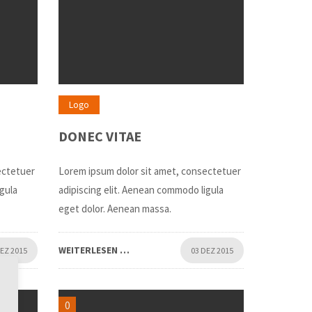
Logo
DONEC VITAE
ectetuer
Lorem ipsum dolor sit amet, consectetuer
igula
adipiscing elit. Aenean commodo ligula
eget dolor. Aenean massa.
WEITERLESEN …
DEZ 2015
03 DEZ 2015
0