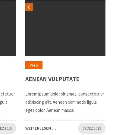
0
Web
AENEAN VULPUTATE
ectetuer
Lorem ipsum dolor sit amet, consectetuer
igula
adipiscing elit. Aenean commodo ligula
eget dolor. Aenean massa.
WEITERLESEN …
DEZ 2015
03 DEZ 2015