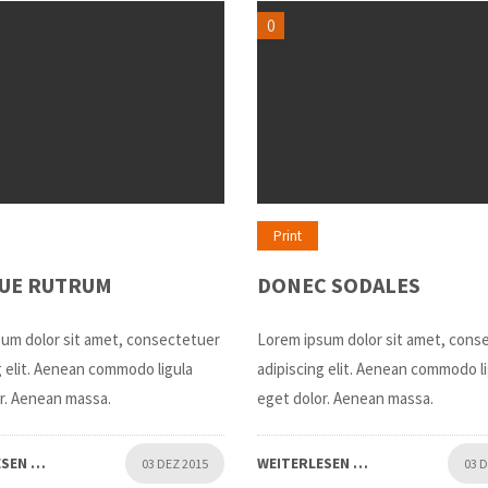
0
Print
UE RUTRUM
DONEC SODALES
um dolor sit amet, consectetuer
Lorem ipsum dolor sit amet, cons
g elit. Aenean commodo ligula
adipiscing elit. Aenean commodo l
r. Aenean massa.
eget dolor. Aenean massa.
ESEN …
WEITERLESEN …
03 DEZ 2015
03 