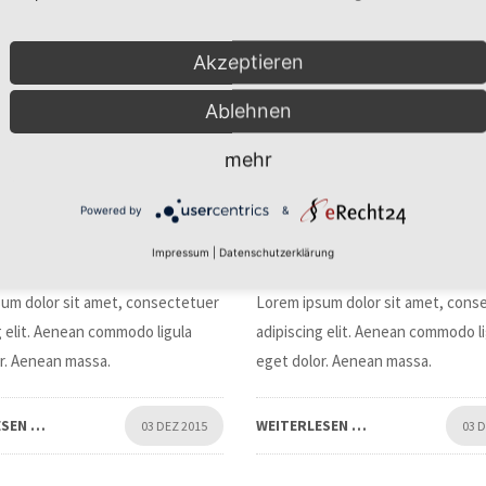
Akzeptieren
Ablehnen
mehr
Print
Powered by
&
M DICTUM
NULLAM QUIS
Impressum
|
Datenschutzerklärung
um dolor sit amet, consectetuer
Lorem ipsum dolor sit amet, cons
g elit. Aenean commodo ligula
adipiscing elit. Aenean commodo l
r. Aenean massa.
eget dolor. Aenean massa.
ESEN …
WEITERLESEN …
03 DEZ 2015
03 