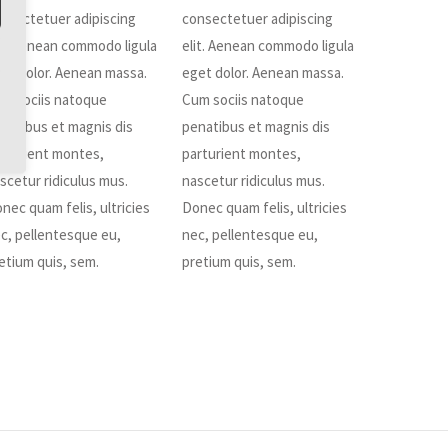
nsectetuer adipiscing
consectetuer adipiscing
it. Aenean commodo ligula
elit. Aenean commodo ligula
et dolor. Aenean massa.
eget dolor. Aenean massa.
m sociis natoque
Cum sociis natoque
natibus et magnis dis
penatibus et magnis dis
rturient montes,
parturient montes,
scetur ridiculus mus.
nascetur ridiculus mus.
nec quam felis, ultricies
Donec quam felis, ultricies
c, pellentesque eu,
nec, pellentesque eu,
etium quis, sem.
pretium quis, sem.