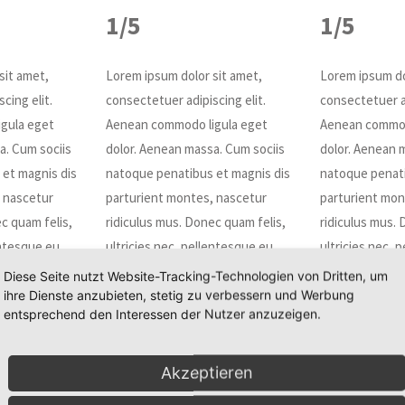
1/5
1/5
sit amet,
Lorem ipsum dolor sit amet,
Lorem ipsum do
cing elit.
consectetuer adipiscing elit.
consectetuer ad
gula eget
Aenean commodo ligula eget
Aenean commod
a. Cum sociis
dolor. Aenean massa. Cum sociis
dolor. Aenean 
et magnis dis
natoque penatibus et magnis dis
natoque penati
 nascetur
parturient montes, nascetur
parturient mon
c quam felis,
ridiculus mus. Donec quam felis,
ridiculus mus. 
entesque eu,
ultricies nec, pellentesque eu,
ultricies nec, 
pretium quis, sem.
pretium quis, 
Diese Seite nutzt Website-Tracking-Technologien von Dritten, um
ihre Dienste anzubieten, stetig zu verbessern und Werbung
entsprechend den Interessen der Nutzer anzuzeigen.
1/6
1/6
1
Akzeptieren
et,
Lorem ipsum dolor sit amet,
Lorem ipsum dolor sit amet,
Lo