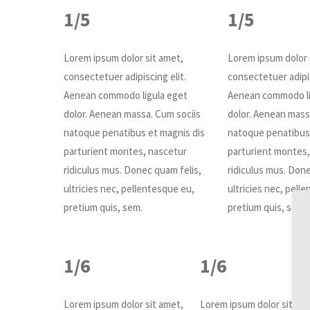
1/5
1/5
Lorem ipsum dolor sit amet,
Lorem ipsum dolor 
consectetuer adipiscing elit.
consectetuer adipis
Aenean commodo ligula eget
Aenean commodo li
dolor. Aenean massa. Cum sociis
dolor. Aenean mass
natoque penatibus et magnis dis
natoque penatibus 
parturient montes, nascetur
parturient montes,
ridiculus mus. Donec quam felis,
ridiculus mus. Done
ultricies nec, pellentesque eu,
ultricies nec, pell
pretium quis, sem.
pretium quis, sem.
1/6
1/6
Lorem ipsum dolor sit amet,
Lorem ipsum dolor sit am