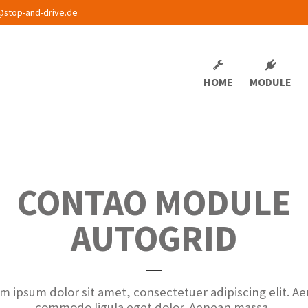
@stop-and-drive.de
HOME
MODULE
CONTAO MODULE
AUTOGRID
m ipsum dolor sit amet, consectetuer adipiscing elit. A
commodo ligula eget dolor. Aenean massa.