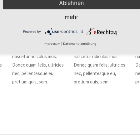
Ablehnen
consectetuer adipiscing
consectetuer adipiscing
co
ula
elit. Aenean commodo ligula
elit. Aenean commodo ligula
el
mehr
.
eget dolor. Aenean massa.
eget dolor. Aenean massa.
eg
Cum sociis natoque
Cum sociis natoque
Cu
Powered by
&
penatibus et magnis dis
penatibus et magnis dis
pe
Impressum
|
Datenschutzerklärung
parturient montes,
parturient montes,
pa
nascetur ridiculus mus.
nascetur ridiculus mus.
na
es
Donec quam felis, ultricies
Donec quam felis, ultricies
Do
nec, pellentesque eu,
nec, pellentesque eu,
ne
pretium quis, sem.
pretium quis, sem.
pr