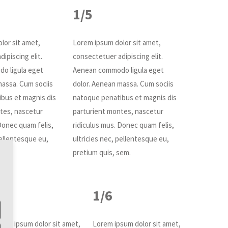
1/5
lor sit amet,
Lorem ipsum dolor sit amet,
ipiscing elit.
consectetuer adipiscing elit.
o ligula eget
Aenean commodo ligula eget
massa. Cum sociis
dolor. Aenean massa. Cum sociis
bus et magnis dis
natoque penatibus et magnis dis
tes, nascetur
parturient montes, nascetur
Donec quam felis,
ridiculus mus. Donec quam felis,
pellentesque eu,
ultricies nec, pellentesque eu,
sem.
pretium quis, sem.
/6
1/6
rem ipsum dolor sit amet,
Lorem ipsum dolor sit amet,