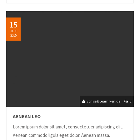
15
JUN
2015
von ss@teamiken.de
0
AENEAN LEO
Lorem ipsum dolor sit amet, consectetuer adipiscing elit.
Aenean commodo ligula eget dolor. Aenean massa.