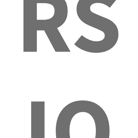
RS
IO