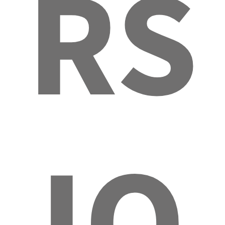
RS
IO