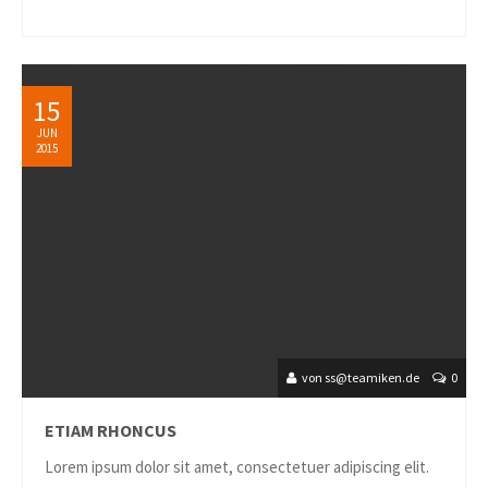
15
JUN
2015
von ss@teamiken.de
0
ETIAM RHONCUS
Lorem ipsum dolor sit amet, consectetuer adipiscing elit.