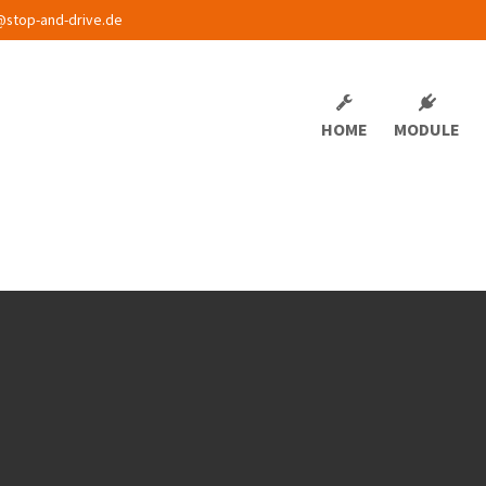
@stop-and-drive.de
HOME
MODULE