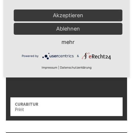
NULLAM QUIS
Akzeptieren
Print
Ablehnen
mehr
Powered by
&
Impressum
|
Datenschutzerklärung
CURABITUR
Print
NULLAM QUIS
Print