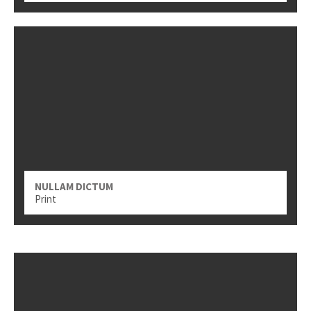
NULLAM DICTUM
Print
DONEC VITAE
Logo