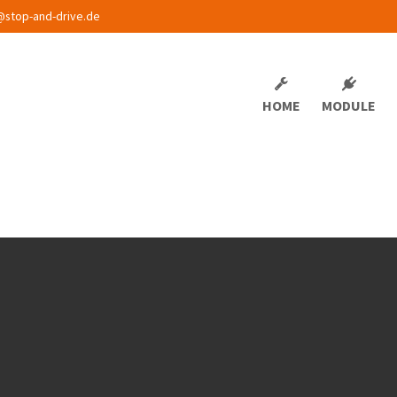
@stop-and-drive.de
HOME
MODULE