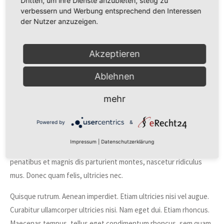
Dritten, um ihre Dienste anzubieten, stetig zu
PROJECT DETAILS
verbessern und Werbung entsprechend den Interessen
Branding, Mockups
der Nutzer anzuzeigen.
Print
Akzeptieren
Consulting
Ablehnen
Visit Website
mehr
ABOUT
Powered by
&
Lorem ipsum dolor sit amet, consectetuer adipiscing elit. Aenean
Impressum
|
Datenschutzerklärung
commodo ligula eget dolor. Aenean massa. Cum sociis natoque
penatibus et magnis dis parturient montes, nascetur ridiculus
mus. Donec quam felis, ultricies nec.
Quisque rutrum. Aenean imperdiet. Etiam ultricies nisi vel augue.
Curabitur ullamcorper ultricies nisi. Nam eget dui. Etiam rhoncus.
Maecenas tempus, tellus eget condimentum rhoncus, sem quam