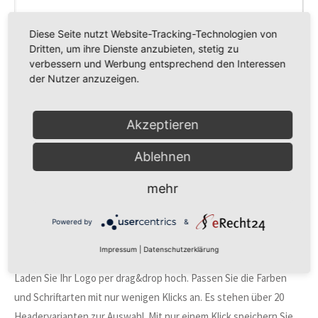
Diese Seite nutzt Website-Tracking-Technologien von
Dritten, um ihre Dienste anzubieten, stetig zu
verbessern und Werbung entsprechend den Interessen
der Nutzer anzuzeigen.
Akzeptieren
Ablehnen
THEMEDESIGNER PRO
mehr
Mit dem neuen Contao Modul ThemeDesigner PRO können Sie
Powered by
&
mit nur wenigen Klicks Ihre individuelle Webseite gestalten. Ganz
ohne Codekontakt!
Impressum
|
Datenschutzerklärung
Laden Sie Ihr Logo per drag&drop hoch. Passen Sie die Farben
und Schriftarten mit nur wenigen Klicks an. Es stehen über 20
Headervarianten zur Auswahl. Mit nur einem Klick speichern Sie