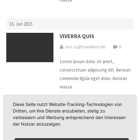
15. Jun 2015
VIVERRA QUIS
von ss@teamiken.de
0
Lorem ipsum dolor sit amet,
consectetuer adipiscing elit. Aenean
commodo ligula eget dolor. Aenean
massa.
Diese Seite nutzt Website-Tracking-Technologien von
15. Jun 2015
Dritten, um ihre Dienste anzubieten, stetig zu
verbessern und Werbung entsprechend den Interessen
AENEAN VULPUTATE
der Nutzer anzuzeigen.
von ss@teamiken.de
0