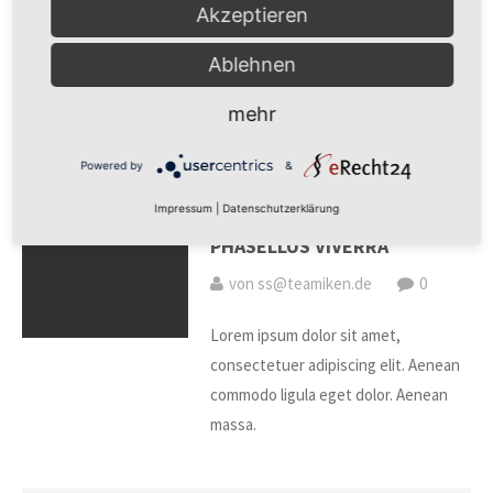
Akzeptieren
Lorem ipsum dolor sit amet,
consectetuer adipiscing elit. Aenean
Ablehnen
commodo ligula eget dolor. Aenean
mehr
massa.
Powered by
&
15. Jun 2015
Impressum
|
Datenschutzerklärung
PHASELLUS VIVERRA
von ss@teamiken.de
0
Lorem ipsum dolor sit amet,
consectetuer adipiscing elit. Aenean
commodo ligula eget dolor. Aenean
massa.