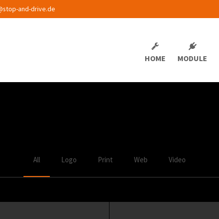
@stop-and-drive.de
HOME
MODULE
All
Logo
Print
Web
Video