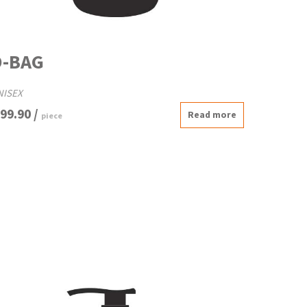
O-BAG
NISEX
 99.90 /
Read more
piece