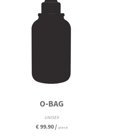
O-BAG
UNISEX
€ 99.90 /
piece