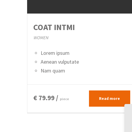
COAT INTMI
WOMEN
Lorem ipsum
Aenean vulputate
Nam quam
€ 79.99 /
Read more
piece