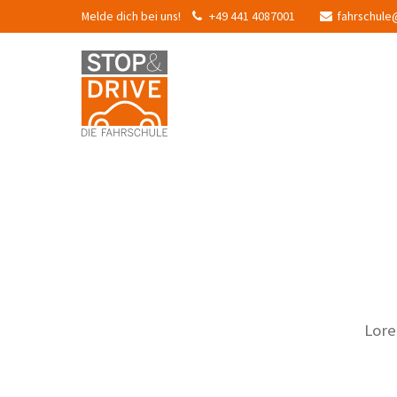
Melde dich bei uns!
+49 441 4087001
fahrschule
Lore