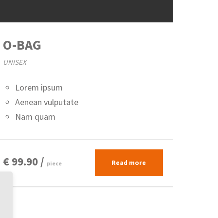
O-BAG
UNISEX
Lorem ipsum
Aenean vulputate
Nam quam
€ 99.90 /
Read more
piece