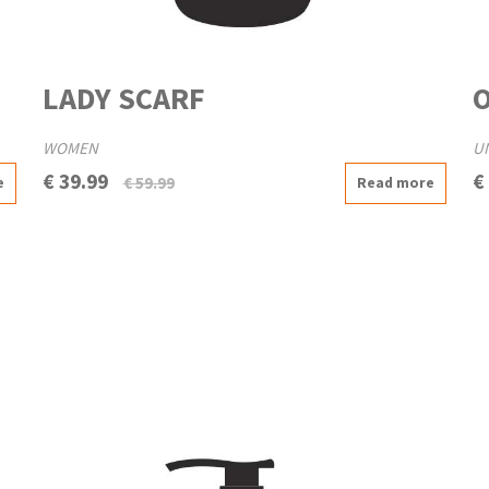
LADY SCARF
WOMEN
U
€ 39.99
€
€ 59.99
e
Read more