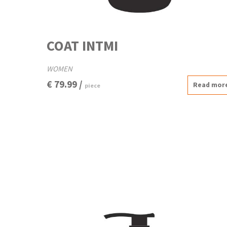
COAT INTMI
WOMEN
€ 79.99 /
Read mor
piece