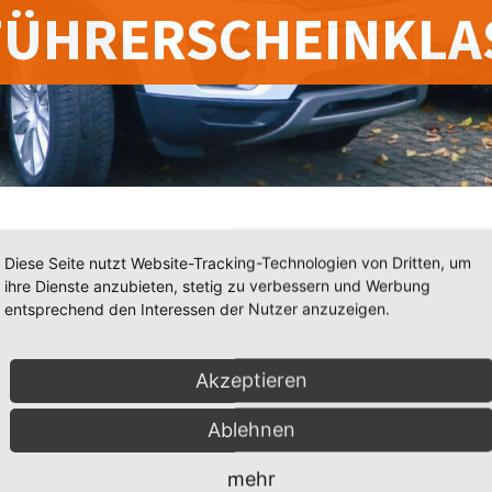
 FÜHRERSCHEINKLA
Diese Seite nutzt Website-Tracking-Technologien von Dritten, um
ihre Dienste anzubieten, stetig zu verbessern und Werbung
 unserer Fahrschule entscheiden, bringt bitte eu
entsprechend den Interessen der Nutzer anzuzeigen.
ie Antragstellung bei der Führerscheinbehörde. 
Akzeptieren
ild, Sehtest.
Ablehnen
zu: Fotokopien des Führerscheins und des Perso
mehr